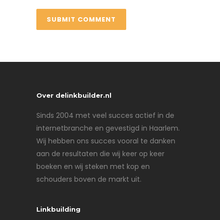
Over delinkbuilder.nl
Sinds 2004 met veel succes actief in de
internetbranche en gevestigd in Haarlem.
Wij hebben ons succes vooral te danken
aan de resultaten die wij keer op keer
boeken en wij steken met kop en
schouders boven de markt uit.
Linkbuilding