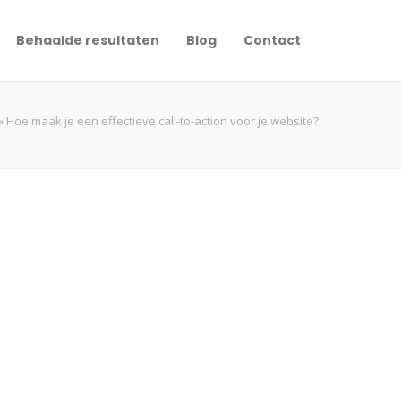
Behaalde resultaten
Blog
Contact
»
Hoe maak je een effectieve call-to-action voor je website?