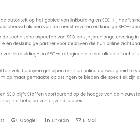
de autoriteit op het gebied van linkbuilding en SEO. Hij heeft si
beschouwd als een van de meest ervaren en kundige SEO-specia
 de technische aspecten van SEO en zijn jarenlange ervaring in 
 en deskundige partner voor bedrijven die hun online zichtbaar
 van linkbuilding- en SEO-strategieën die niet alleen effectief
Steffen vele bedrijven geholpen om hun online aanwezigheid te v
en om op maat gemaakte oplossingen te bieden die specifiek zij
ng en SEO blijft Steffen voortdurend op de hoogte van de nieuwst
en bij het behalen van blijvend succes.
st
Google+
LinkedIn
E-Mail