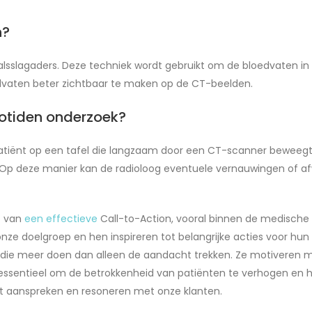
n?
lsslagaders. Deze techniek wordt gebruikt om de bloedvaten in de
vaten beter zichtbaar te maken op de CT-beelden.
rotiden onderzoek?
atiënt op een tafel die langzaam door een CT-scanner beweegt. 
Op deze manier kan de radioloog eventuele vernauwingen of afw
ht van
een effectieve
Call-to-Action, vooral binnen de medische
 doelgroep en hen inspireren tot belangrijke acties voor hun ge
ën die meer doen dan alleen de aandacht trekken. Ze motivere
s essentieel om de betrokkenheid van patiënten te verhogen en
ht aanspreken en resoneren met onze klanten.