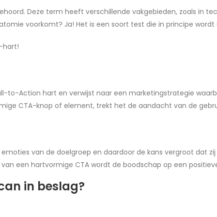
ehoord. Deze term heeft verschillende vakgebieden, zoals in tec
tomie voorkomt? Ja! Het is een soort test die in principe word
-hart!
ll-to-Action hart en verwijst naar een marketingstrategie waa
mige CTA-knop of element, trekt het de aandacht van de gebrui
de emoties van de doelgroep en daardoor de kans vergroot dat z
uik van een hartvormige CTA wordt de boodschap op een positie
can in beslag?