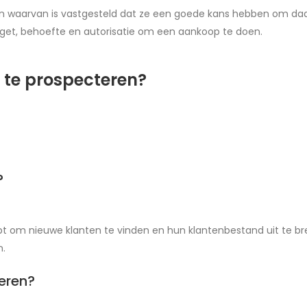
 en waarvan is vastgesteld dat ze een goede kans hebben om daadw
dget, behoefte en autorisatie om een aankoop te doen.
 te prospecteren?
?
lpt om nieuwe klanten te vinden en hun klantenbestand uit te b
n.
eren?