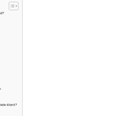
rd?
?
iele klant?