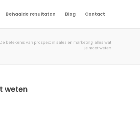
Behaalde resultaten
Blog
Contact
De betekenis van prospect in sales en marketing: alles wat
je moet weten
et weten