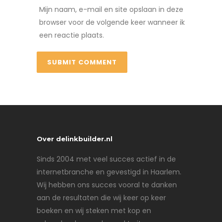
Mijn naam, e-mail en site opslaan in deze
browser voor de volgende keer wanneer ik
een reactie plaats.
Over delinkbuilder.nl
Sinds 2004 met veel succes actief in de
internetbranche en gevestigd in Haarlem.
Wij hebben ons succes vooral te danken
aan de resultaten die wij keer op keer
boeken en wij steken met kop en