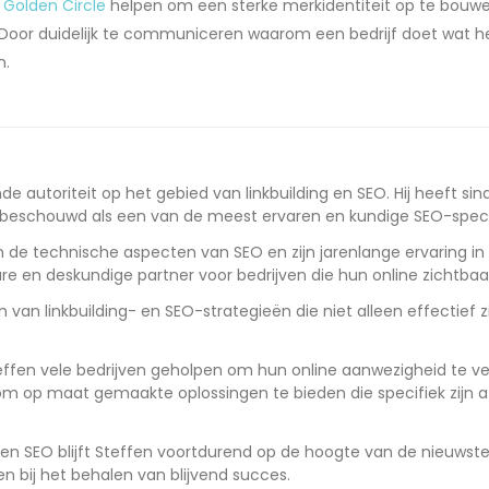
 Golden Circle
helpen om een sterke merkidentiteit op te bouwe
 Door duidelijk te communiceren waarom een bedrijf doet wat h
n.
de autoriteit op het gebied van linkbuilding en SEO. Hij heeft si
beschouwd als een van de meest ervaren en kundige SEO-specia
 de technische aspecten van SEO en zijn jarenlange ervaring in 
 en deskundige partner voor bedrijven die hun online zichtbaar
 van linkbuilding- en SEO-strategieën die niet alleen effectief
Steffen vele bedrijven geholpen om hun online aanwezigheid te v
en om op maat gemaakte oplossingen te bieden die specifiek zij
ng en SEO blijft Steffen voortdurend op de hoogte van de nieuwst
en bij het behalen van blijvend succes.