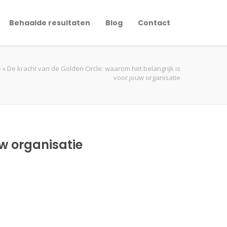
Behaalde resultaten
Blog
Contact
e
»
De kracht van de Golden Circle: waarom het belangrijk is
voor jouw organisatie
uw organisatie