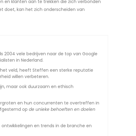
n en klanten aan te trekken die zich verbonden
et doet, kan het zich onderscheiden van
nds 2004 vele bedrijven naar de top van Google
listen in Nederland.
het veld, heeft Steffen een sterke reputatie
heid willen verbeteren.
 zijn, maar ook duurzaam en ethisch
ergroten en hun concurrenten te overtreffen in
n afgestemd op
de unieke behoeften en doelen
e ontwikkelingen en trends in de branche en