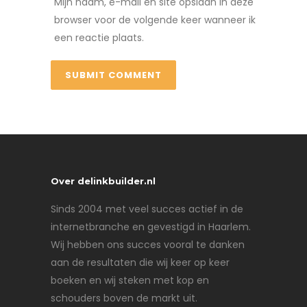
Mijn naam, e-mail en site opslaan in deze
browser voor de volgende keer wanneer ik
een reactie plaats.
Over delinkbuilder.nl
Sinds 2004 met veel succes actief in de
internetbranche en gevestigd in Haarlem.
Wij hebben ons succes vooral te danken
aan de resultaten die wij keer op keer
boeken en wij steken met kop en
schouders boven de markt uit.