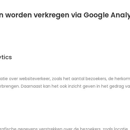
an worden verkregen via Google Analy
ytics
atie over websiteverkeer, zoals het aantal bezoekers, de herko
rbrengen. Daarnaast kan het ook inzicht geven in het gedrag van
fische gegevens verstrekken over de bezoekers, zoals locatie, l