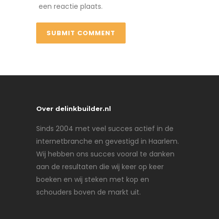
een reactie plaats.
Over delinkbuilder.nl
Sinds 2004 met veel succes actief in de
internetbranche en gevestigd in Haarlem.
Wij hebben ons succes vooral te danken
aan de resultaten die wij keer op keer
boeken en wij steken met kop en
schouders boven de markt uit.