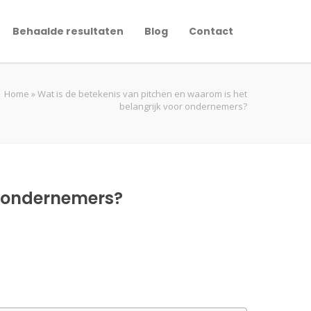
Behaalde resultaten
Blog
Contact
Home
»
Wat is de betekenis van pitchen en waarom is het
belangrijk voor ondernemers?
r ondernemers?