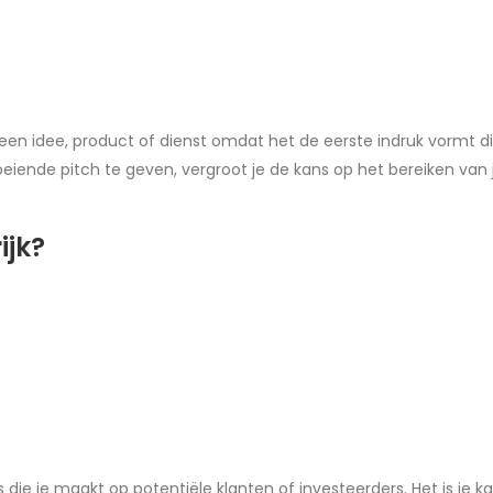
een idee, product of dienst omdat het de eerste indruk vormt die 
iende pitch te geven, vergroot je de kans op het bereiken van j
ijk?
s die je maakt op potentiële klanten of investeerders. Het is je k