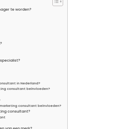
nager te worden?
?
specialist?
onsultant in Nederland?
eting consultant beïnvloeden?
?
ne marketing consultant beïnvloeden?
ting consultant?
tant
ren van een merk?