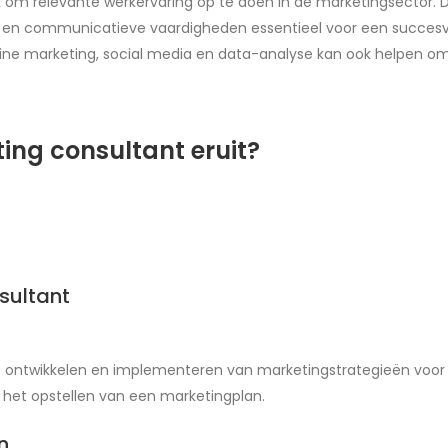
jk om relevante werkervaring op te doen in de marketingsector. 
ap en communicatieve vaardigheden essentieel voor een succesvo
line marketing, social media en data-analyse kan ook helpen om
ting consultant eruit?
sultant
et ontwikkelen en implementeren van marketingstrategieën voor
 het opstellen van een marketingplan.
n