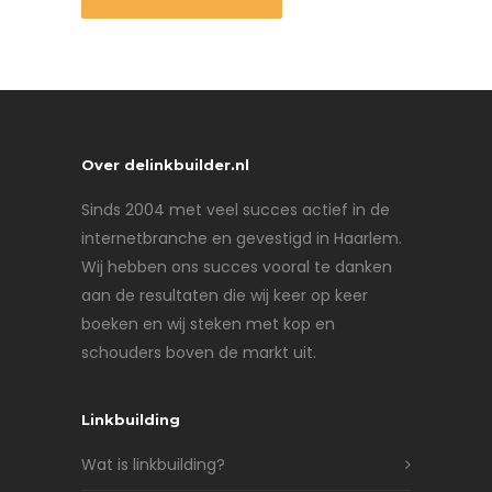
Over delinkbuilder.nl
Sinds 2004 met veel succes actief in de
internetbranche en gevestigd in Haarlem.
Wij hebben ons succes vooral te danken
aan de resultaten die wij keer op keer
boeken en wij steken met kop en
schouders boven de markt uit.
Linkbuilding
Wat is linkbuilding?