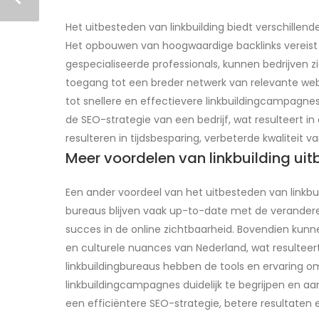
Het uitbesteden van linkbuilding biedt verschillen
Het opbouwen van hoogwaardige backlinks vereist a
gespecialiseerde professionals, kunnen bedrijven zi
toegang tot een breder netwerk van relevante web
tot snellere en effectievere linkbuildingcampagne
de SEO-strategie van een bedrijf, wat resulteert i
resulteren in tijdsbesparing, verbeterde kwaliteit v
Meer voordelen van linkbuilding ui
Een ander voordeel van het uitbesteden van linkbu
bureaus blijven vaak up-to-date met de veranderen
succes in de online zichtbaarheid. Bovendien kunne
en culturele nuances van Nederland, wat resulteer
linkbuildingbureaus hebben de tools en ervaring o
linkbuildingcampagnes duidelijk te begrijpen en aa
een efficiëntere SEO-strategie, betere resultaten 