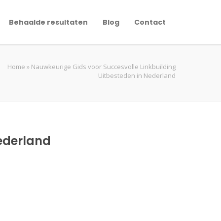
Behaalde resultaten
Blog
Contact
Home
»
Nauwkeurige Gids voor Succesvolle Linkbuilding
Uitbesteden in Nederland
Nederland