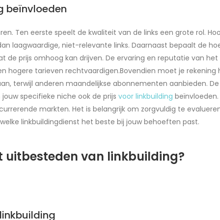
ng beïnvloeden
toren. Ten eerste speelt de kwaliteit van de links een grote rol. 
 laagwaardige, niet-relevante links. Daarnaast bepaalt de hoevee
t de prijs omhoog kan drijven. De ervaring en reputatie van het li
n hogere tarieven rechtvaardigen.Bovendien moet je rekening h
n, terwijl anderen maandelijkse abonnementen aanbieden. De du
n jouw specifieke niche ook de prijs
voor linkbuilding
beïnvloeden. 
currerende markten. Het is belangrijk om zorgvuldig te evalueren 
welke linkbuildingdienst het beste bij jouw behoeften past.
t uitbesteden van linkbuilding?
linkbuilding