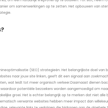
w-links, om een natuurlijk linkprofiel op te bouwen. Tot slot, ne
nier om samenwerkingen op te zetten. Het opbouwen van sterk
ategie.
s?
ineoptimalisatie (SEO) strategieën. Het belangrijkste doel van b
sites naar jouw site linken, geeft dit een signaal aan zoekmach
aten, wat leidt tot meer organisch verkeer.Daarnaast dienen bac
, waardoor potentiële bezoekers worden aangemoedigd om naar jo
jke groei. Het is echter belangrijk op te merken dat niet alle bac
matisch verwante websites hebben meer impact dan willekeurige 
e, relevante links te verkrijgen die bijdragen aan de algehele S