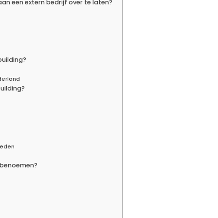
n een extern bedrijf over te laten?
building?
derland
uilding?
oeden
O benoemen?