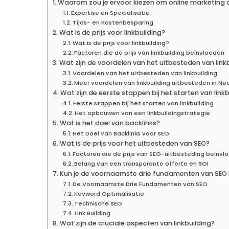
Waarom zou je ervoor kiezen om online marketing aa
Expertise en Specialisatie
Tijds- en Kostenbesparing
Wat is de prijs voor linkbuilding?
Wat is de prijs voor linkbuilding?
Factoren die de prijs van linkbuilding beïnvloeden
Wat zijn de voordelen van het uitbesteden van link
Voordelen van het uitbesteden van linkbuilding
Meer voordelen van linkbuilding uitbesteden in Ne
Wat zijn de eerste stappen bij het starten van linkb
Eerste stappen bij het starten van linkbuilding
Het opbouwen van een linkbuildingstrategie
Wat is het doel van backlinks?
Het Doel van Backlinks voor SEO
Wat is de prijs voor het uitbesteden van SEO?
Factoren die de prijs van SEO-uitbesteding beïnvl
Belang van een transparante offerte en ROI
Kun je de voornaamste drie fundamenten van SE
De Voornaamste Drie Fundamenten van SEO
Keyword Optimalisatie
Technische SEO
Link Building
Wat zijn de cruciale aspecten van linkbuilding?