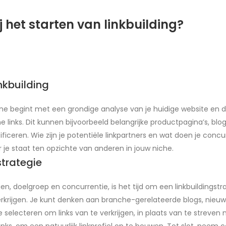
j het starten van linkbuilding?
inkbuilding
e begint met een grondige analyse van je huidige website en doe
e links. Dit kunnen bijvoorbeeld belangrijke productpagina’s, blog
ficeren. Wie zijn je potentiële linkpartners en wat doen je concu
 je staat ten opzichte van anderen in jouw niche.
trategie
gen, doelgroep en concurrentie, is het tijd om een linkbuildingst
krijgen. Je kunt denken aan branche-gerelateerde blogs, nieuwssi
selecteren om links van te verkrijgen, in plaats van te streven n