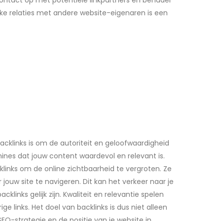
em contact op met potentiële linkpartners en benader
e relaties met andere website-eigenaren is een
acklinks is om de autoriteit en geloofwaardigheid
ines dat jouw content waardevol en relevant is.
klinks om de online zichtbaarheid te vergroten. Ze
uw site te navigeren. Dit kan het verkeer naar je
klinks gelijk zijn. Kwaliteit en relevantie spelen
links. Het doel van backlinks is dus niet alleen
EO-strategie en de positie van je website in