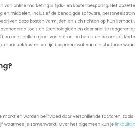
n van online marketing is tijds- en kostenbesparing. Het opzet
g en middelen, inclusief de benodigde software, personeelstrai
rijven deze kosten vermijden en zich richten op hun kernactiv
eavanceerde tools en technologieën en door snel te reageren o
I) en een snellere groei van het online bereik en de omzet. Kor
ten, maar ook kosten en tijd besparen, wat van onschatbare waar
ing?
 markt en worden beïnvloed door verschillende factoren, zoals de 
drijf waarmee je samenwerkt. Over het algemeen kun je
linkbuildi