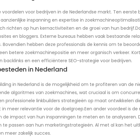
de voordelen voor bedrijven in de Nederlandse markt. Ten eerste 
anzienlijke inspanning en expertise in zoekmachineoptimalisati
ch richten op hun kernactiviteiten en de groei van hun bedrijf.D
sites en bloggers. Externe bureaus hebben vaak bestaande relat
s. Bovendien hebben deze professionals de kennis om te beoorde
n een betere zoekmachinepositie en meer organisch verkeer. Kort
an backlinks en een efficiëntere SEO-strategie voor bedrijven.
tbesteden in Nederland
ilding in Nederland is de mogelijkheid om te profiteren van de 
de algoritmes van zoekmachines, wat cruciaal is om concurrenti
n professionele linkbuilders strategieën op maat ontwikkelen die
t in meer relevantie voor de doelgroep.Een ander voordeel is d
m de impact van hun inspanningen te meten en te analyseren. Di
n te passen aan hun marketingstrategieën. Al met al kan het uitb
en meer zakelijk succes.