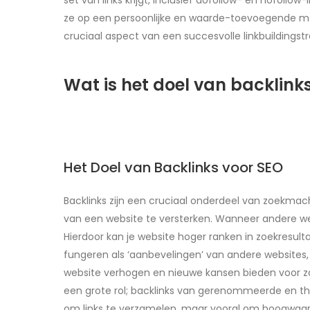
set van links krijgt, inclusief dofollow- en nofollo
ze op een persoonlijke en waarde-toevoegende ma
cruciaal aspect van een succesvolle linkbuildingstr
Wat is het doel van backlink
Het Doel van Backlinks voor SEO
Backlinks zijn een cruciaal onderdeel van zoekmach
van een website te versterken. Wanneer andere web
Hierdoor kan je website hoger ranken in zoekresult
fungeren als ‘aanbevelingen’ van andere websites
website verhogen en nieuwe kansen bieden voor zakeli
een grote rol; backlinks van gerenommeerde en the
om links te verzamelen, maar vooral om hoogwaardig