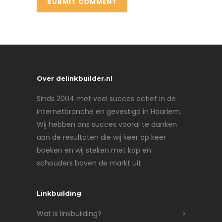
Over delinkbuilder.nl
Sinds 2004 met veel succes actief in de
internetbranche en gevestigd in Haarlem.
Wij hebben ons succes vooral te danken
aan de resultaten die wij keer op keer
boeken en wij steken met kop en
schouders boven de markt uit.
Linkbuilding
Wat is linkbuilding?