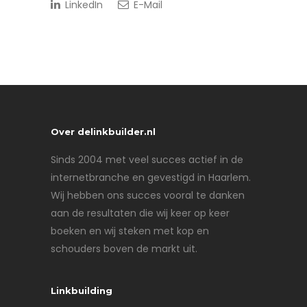
LinkedIn
E-Mail
Over delinkbuilder.nl
Sinds 2004 met veel succes actief in de
internetbranche en gevestigd in Haarlem.
Wij hebben ons succes vooral te danken
aan de resultaten die wij keer op keer
boeken en wij steken met kop en
schouders boven de markt uit.
Linkbuilding